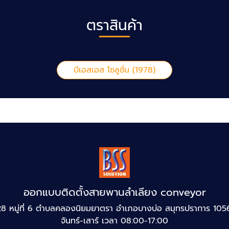
ตราสินค้า
บีเอสเอส โซลูชั่น (1978)
ออกแบบติดตั้งสายพานลำเลียง conveyor
8 หมู่ที่ 6 ตำบลคลองนิยมยาตรา อำเภอบางบ่อ สมุทรปราการ 10
จันทร์-เสาร์ เวลา 08:00-17:00