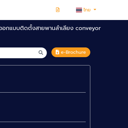
ไทย
ออกแบบติดตั้งสายพานลำเลียง conveyor
e-Brochure