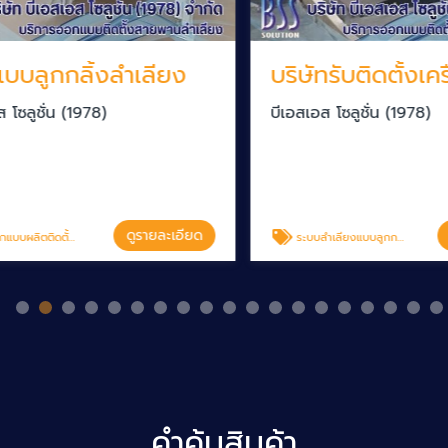
ลูกกลิ้งลำเลียง
บริษัทรับติดตั้งเครื
ซลูชั่น (1978)
บีเอสเอส โซลูชั่น (1978)
ดูรายละเอียด
ดู
้งระบบสายพานลำเลียง
ระบบลำเลียงแบบลูกกลิ้ง (Roller Conveyor)
คำค้นสินค้า