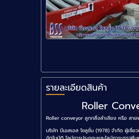
รายละเอียดสินค้า
Roller Conve
Roller conveyor ลูกกลิ้งลำเลียง หรือ สาย
บริษัท บีเอสเอส โซลูชั่น (1978) จำกัด ผู้
อัตโนมัติ ไลน์การประกอบและไลน์การบรรจุหี