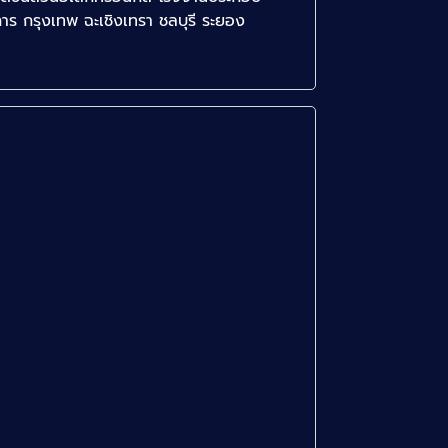
การ กรุงเทพ ฉะเชิงเทรา ชลบุรี ระยอง