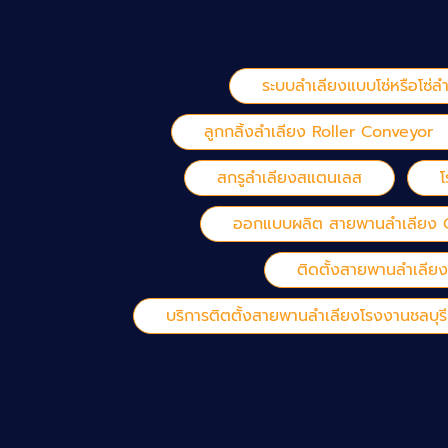
ระบบลำเลียงแบบโซ่หรือโซ่ล
ลูกกลิ้งลำเลียง Roller Conveyor
สกรูลำเลียงสแตนเลส
ออกแบบผลิต สายพานลำเลียง 
ติดตั้งสายพานลำเลีย
บริการติตตั้งสายพานลำเลียงโรงงานชลบุรี